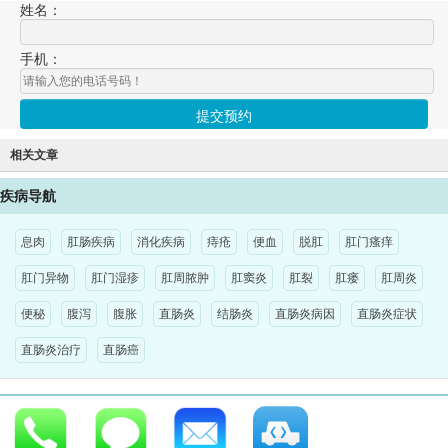
姓名：
手机：
相关文章
疾病导航
息肉
肛肠疾病
消化疾病
痔疮
便血
脱肛
肛门瘙痒
肛门异物
肛门湿疹
肛周脓肿
肛窦炎
肛裂
肛瘘
肛周炎
便秘
腹泻
腹胀
直肠炎
结肠炎
直肠炎病因
直肠炎症状
直肠炎治疗
直肠癌