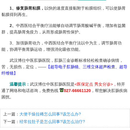
1、修复肠胃粘膜，
以快的速度直接黏附于粘膜组织，可以使肠胃
黏膜得到再生。
2、
中西医结合平衡疗法能够自动调节肠胃酸碱平衡，增加有益菌
群，提高肠胃免疫力，从而形成肠胃性保护。
3、加强肠胃动力，中西医结合平衡疗法以中为主，调节肠胃功
能，协调平衡胃肠运动，增强消化吸收功能。
武汉博仕中医肛肠医院，肛肠三金诊断标准轻松检查确诊病情，
苦，无损伤，定位，——
【超导电子肛肠镜、三维立体超声检查、超导
纤维镜】
温馨提示：
武汉博仕中医肛肠医院是
<医保定点 男女分诊>，
特开
通了网络和电话咨询，免费热线
027-66661120
，帮您解决肛肠疾病
困扰。
上一篇：
大便干燥拉稀怎么回事?该怎么办?
下一篇：
经常拉肚子是怎么回事?该怎么治疗?