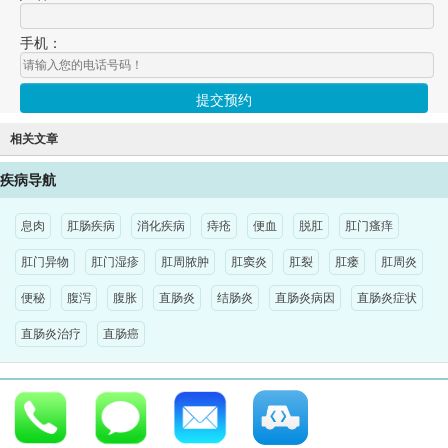
手机：
相关文章
疾病导航
息肉
肛肠疾病
消化疾病
痔疮
便血
脱肛
肛门瘙痒
肛门异物
肛门湿疹
肛周脓肿
肛窦炎
肛裂
肛瘘
肛周炎
便秘
腹泻
腹胀
直肠炎
结肠炎
直肠炎病因
直肠炎症状
直肠炎治疗
直肠癌