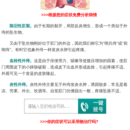
>>>根据您的症状免费分析病情
陈旧性肛裂。
由于长期的裂开，局部反炎增生，形成一个类似于外
痔的坠生物。
又由于坠生物刚好位于肛门的外边，因此我们称它为“哨兵痔”或“前
哨痔”。有时它也象外痔一样发炎水肿引起疼痛。
血栓性外痔。
这是由于排便用力、咳嗽等使腹压增加的因素，使肛
门周围皮下的小静脉破裂，造成皮下出血并形成血拴，引起疼痛不适。
外观可见一个发蓝的皮肤隆起。
炎性外痔。
炎性外痔主要见于外痔发炎水肿，诱因较多，常见是着
凉、劳累、外出、饮酒等。自觉肛门仿佛脱出一般，疼痛坠胀不适。
>>>你的症状可以采用物治疗吗?