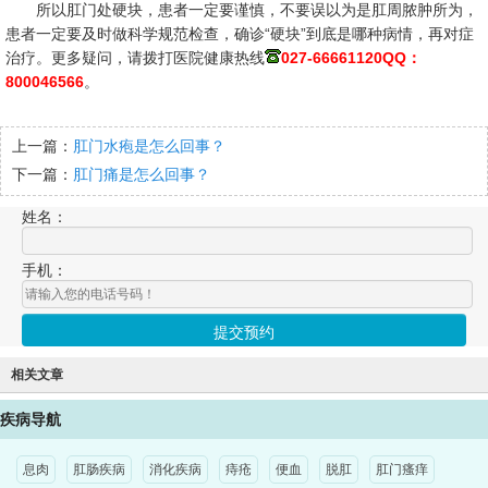
所以肛门处硬块，患者一定要谨慎，不要误以为是肛周脓肿所为，
患者一定要及时做科学规范检查，确诊“硬块”到底是哪种病情，再对症
治疗。更多疑问，请拨打医院健康热线
027-66661120
QQ：
800046566
。
上一篇：
肛门水疱是怎么回事？
下一篇：
肛门痛是怎么回事？
姓名：
手机：
相关文章
疾病导航
息肉
肛肠疾病
消化疾病
痔疮
便血
脱肛
肛门瘙痒