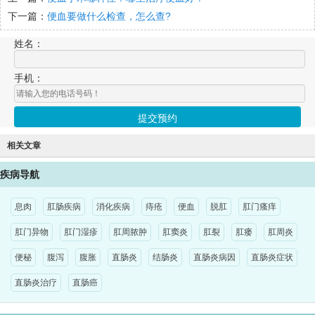
下一篇：
便血要做什么检查，怎么查?
姓名：
手机：
相关文章
疾病导航
息肉
肛肠疾病
消化疾病
痔疮
便血
脱肛
肛门瘙痒
肛门异物
肛门湿疹
肛周脓肿
肛窦炎
肛裂
肛瘘
肛周炎
便秘
腹泻
腹胀
直肠炎
结肠炎
直肠炎病因
直肠炎症状
直肠炎治疗
直肠癌