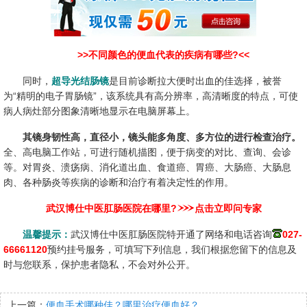
>>不同颜色的便血代表的疾病有哪些?<<
同时，
超导光结肠镜
是目前诊断拉大便时出血的佳选择，被誉
为“精明的电子胃肠镜”，该系统具有高分辨率，高清晰度的特点，可使
病人病灶部分图象清晰地显示在电脑屏幕上。
其镜身韧性高，直径小，镜头能多角度、多方位的进行检查治疗。
全、高电脑工作站，可进行随机描图，便于病变的对比、查询、会诊
等。对胃炎、溃疡病、消化道出血、食道癌、胃癌、大肠癌、大肠息
肉、各种肠炎等疾病的诊断和治疗有着决定性的作用。
武汉博仕中医肛肠医院在哪里?
点击立即问专家
温馨提示：
武汉博仕中医肛肠医院特开通了网络和电话咨询
027-
66661120
预约挂号服务，可填写下列信息，我们根据您留下的信息及
时与您联系，保护患者隐私，不会对外公开。
上一篇：
便血手术哪种佳？哪里治疗便血好？